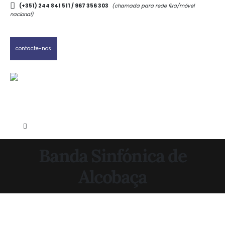
(+351) 244 841 511 / 967 356 303
(chamada para rede fixa/móvel
nacional)
contacte-nos
Banda Sinfónica de
Alcobaça