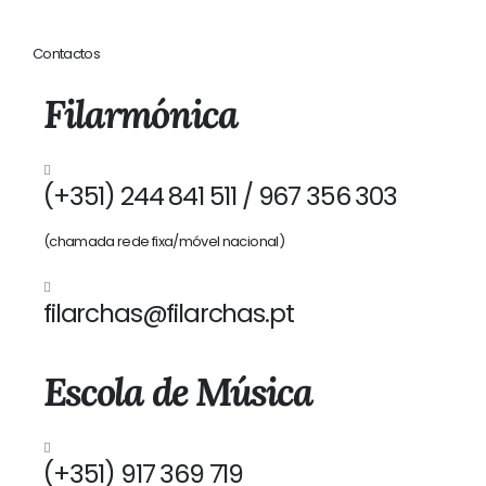
Contactos
Filarmónica
(+351) 244 841 511 / 967 356 303
(chamada rede fixa/móvel nacional)
filarchas@filarchas.pt
Escola de Música
(+351) 917 369 719