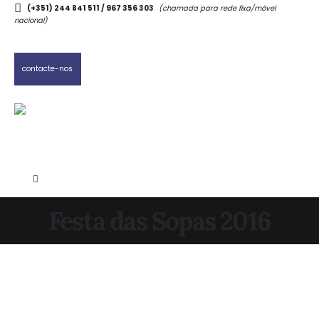
(+351) 244 841 511 / 967 356 303
(chamada para rede fixa/móvel
nacional)
contacte-nos
Festa das Sopas 2016