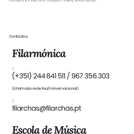
Fonseca e o seu filho Joaquim Vieira, entre outros.
Contactos
Filarmónica
(+351) 244 841 511 / 967 356 303
(chamada rede fixa/móvel nacional)
filarchas@filarchas.pt
Escola de Música