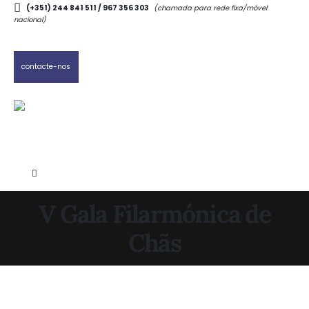
(+351) 244 841 511 / 967 356 303
(chamada para rede fixa/móvel
nacional)
contacte-nos
V Gala Filarmónica de
Chãs