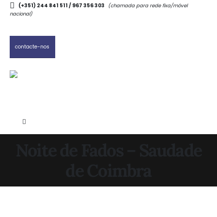
(+351) 244 841 511 / 967 356 303
(chamada para rede fixa/móvel
nacional)
contacte-nos
Noite de Fados – Saudade
de Coimbra