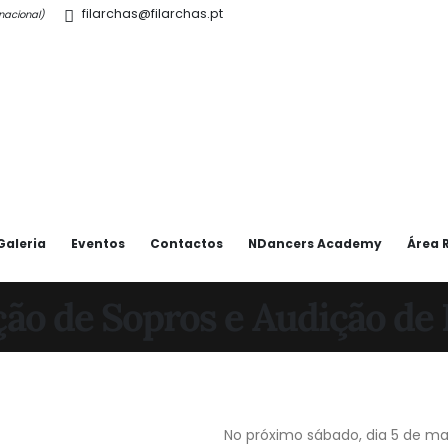
filarchas@filarchas.pt
l nacional)
Galeria
Eventos
Contactos
NDancers Academy
Área 
ão de Sopros e Audição de
No próximo sábado, dia 5 de mai