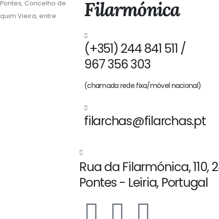
Filarmónica
 Pontes, Concelho de
quim Vieira, entre
(+351) 244 841 511 /
967 356 303
(chamada rede fixa/móvel nacional)
filarchas@filarchas.pt
Rua da Filarmónica, 110, 
Pontes - Leiria, Portugal