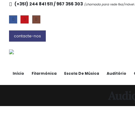
(+351) 244 841 511 / 967 356 303
(chamada para rede fixa/móve
contacte-nos
Início
Filarmónica
Escola De Música
Auditório
Audiç