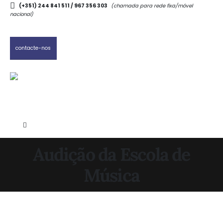
(+351) 244 841 511 / 967 356 303
(chamada para rede fixa/móvel
nacional)
contacte-nos
Audição da Escola de
Música