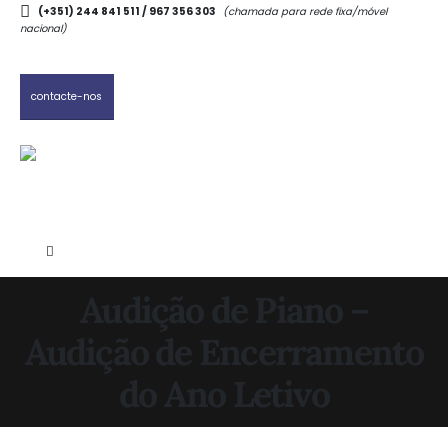
(+351) 244 841 511 / 967 356 303
(chamada para rede fixa/móvel
nacional)
contacte-nos
Audição de Piano –
Audição de Encerramento
do Ano Letivo