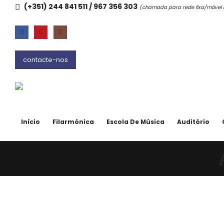
(+351) 244 841 511 / 967 356 303
(chamada para rede fixa/móve
contacte-nos
Início
Filarmónica
Escola De Música
Auditório