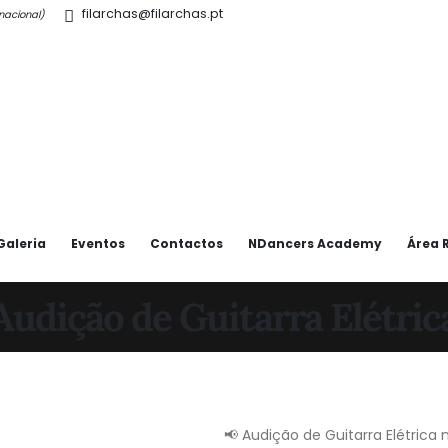
filarchas@filarchas.pt
l nacional)
Galeria
Eventos
Contactos
NDancers Academy
Área 
Audição de Guitarra Elétric
📢 Audição de Guitarra Elétrica 