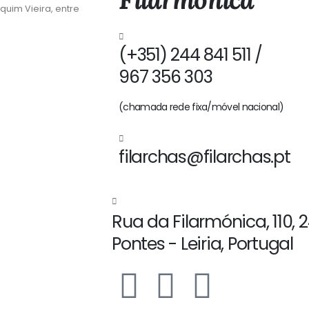
quim Vieira, entre
(+351) 244 841 511 /
967 356 303
(chamada rede fixa/móvel nacional)
filarchas@filarchas.pt
Rua da Filarmónica, 110, 
Pontes - Leiria, Portugal