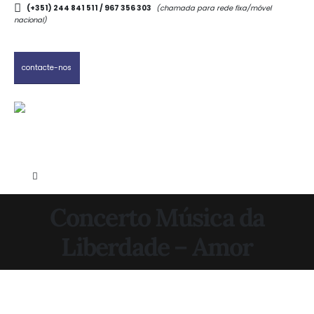
(+351) 244 841 511 / 967 356 303
(chamada para rede fixa/móvel
nacional)
contacte-nos
Concerto Música da
Liberdade – Amor