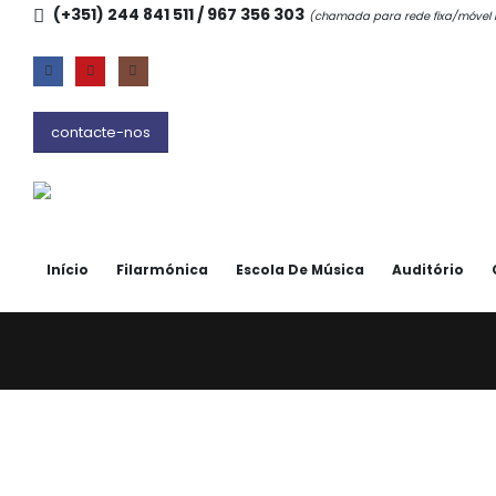
(+351) 244 841 511 / 967 356 303
(chamada para rede fixa/móve
contacte-nos
Início
Filarmónica
Escola De Música
Auditório