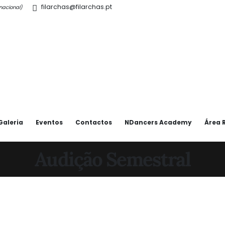
filarchas@filarchas.pt
l nacional)
Galeria
Eventos
Contactos
NDancers Academy
Área 
Audição Semestral