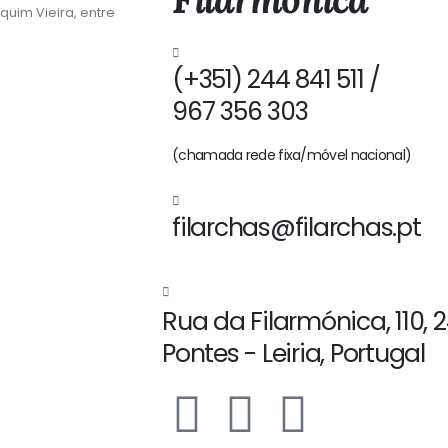
quim Vieira, entre
(+351) 244 841 511 /
967 356 303
(chamada rede fixa/móvel nacional)
filarchas@filarchas.pt
Rua da Filarmónica, 110, 
Pontes - Leiria, Portugal