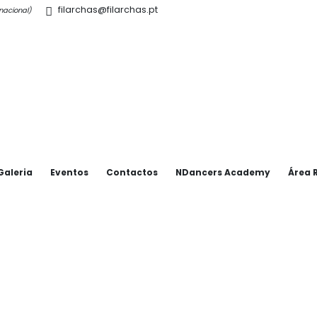
filarchas@filarchas.pt
l nacional)
Galeria
Eventos
Contactos
NDancers Academy
Área 