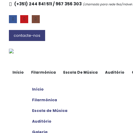
(+351) 244 841 511 / 967 356 303
(chamada para rede fixa/móve
contacte-nos
Início
Filarmónica
Escola De Música
Auditório
Início
Filarmónica
Escola de Música
Auditório
Galeria